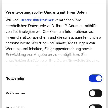
WERBUNG
Verantwortungsvoller Umgang mit Ihren Daten
LETZTE NEWS
Wir und
unsere 980 Partner
verarbeiten Ihre
persönlichen Daten, wie z. B. Ihre IP-Adresse, mithilfe
DSDS 2026: Das sind die Kandidaten im 3.
von Technologien wie Cookies, um Informationen auf
Casting
Ihrem Gerät zu speichern und darauf zuzugreifen und so
personalisierte Werbung und Inhalte, Messungen von
Werbung und Inhalten, Zielgruppenforschung sowie
Entwicklung von Angeboten zu ermöglichen. Sie
entscheiden darüber, wer Ihre Daten für welche Zwecke
Collien Fernandes ist im ARD-Talk „Caren
nutzt. Sie können Ihre Einwilligung jederzeit über die
Miosga“ zu Gast
Cookie-Erklärung oder durch Klicken auf das Privacy
E
Trigger Symbol ändern oder widerrufen
Notwendig
i
n
Erfahren Sie mehr darüber, wie Ihre persönlichen Daten
w
Präferenzen
verarbeitet werden, und legen Sie Ihre Präferenzen im
i
Darum solltest du auf Weichspüler
Abschnitt Einzelheiten
fest.
verzichten!
l