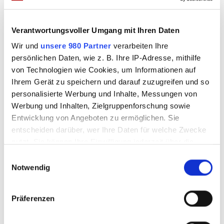
Verantwortungsvoller Umgang mit Ihren Daten
Oana Nechiti: Nie wieder Let’s Dance?
Wir und
unsere 980 Partner
verarbeiten Ihre
von
Laura
April 22, 2019
persönlichen Daten, wie z. B. Ihre IP-Adresse, mithilfe
Durch „Let’s Dance“ wurde Oana Nechiti bekannt und fegte dort mit
von Technologien wie Cookies, um Informationen auf
vielen Promis über das Tanzparkett. Hat sie nun mit der RTL-Show
Ihrem Gerät zu speichern und darauf zuzugreifen und so
komplett abgeschlossen? Bis...
personalisierte Werbung und Inhalte, Messungen von
Werbung und Inhalten, Zielgruppenforschung sowie
Entwicklung von Angeboten zu ermöglichen. Sie
entscheiden darüber, wer Ihre Daten für welche Zwecke
nutzt. Sie können Ihre Einwilligung jederzeit über die
Cookie-Erklärung oder durch Klicken auf das Privacy
E
Trigger Symbol ändern oder widerrufen
Notwendig
i
n
Erfahren Sie mehr darüber, wie Ihre persönlichen Daten
w
Präferenzen
verarbeitet werden, und legen Sie Ihre Präferenzen im
i
Abschnitt Einzelheiten
fest.
l