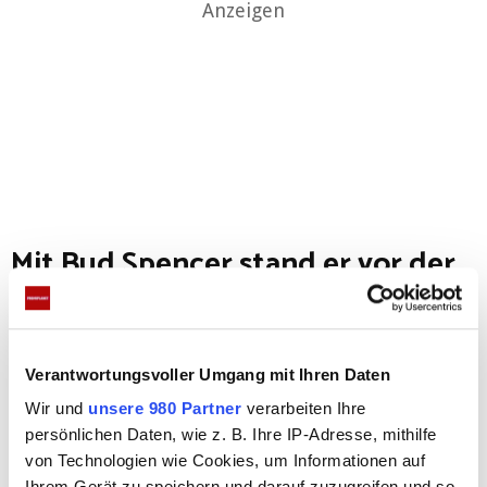
Anzeigen
Mit Bud Spencer stand er vor der
Kamera
Danach spielte er vor allem in italienischen
Verantwortungsvoller Umgang mit Ihren Daten
Western mit. Seinen ersten Auftritt mit Carlo
Wir und
unsere 980 Partner
verarbeiten Ihre
Pedersoli alias Bud Spencer hatte er in „Gott
persönlichen Daten, wie z. B. Ihre IP-Adresse, mithilfe
vergibt – Django nie“ im Jahr 1967. Danach folgten
von Technologien wie Cookies, um Informationen auf
Ihrem Gerät zu speichern und darauf zuzugreifen und so