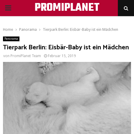
PROMIPLANET
PRIMARY
MENU
Home
Panorama
Tierpark Berlin: Eisbär-Baby ist ein Mädchen
Panorama
Tierpark Berlin: Eisbär-Baby ist ein Mädchen
von
PromiPlanet Team
Februar 15, 2019