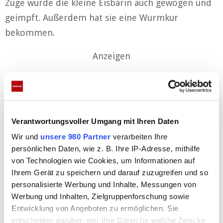
Zuge wurde die kleine Eisbärin auch gewogen und
geimpft. Außerdem hat sie eine Wurmkur
bekommen.
Anzeigen
Verantwortungsvoller Umgang mit Ihren Daten
Wir und
unsere 980 Partner
verarbeiten Ihre
persönlichen Daten, wie z. B. Ihre IP-Adresse, mithilfe
von Technologien wie Cookies, um Informationen auf
Der erste Besuch in der Wurfhöhle war nach rund
Ihrem Gerät zu speichern und darauf zuzugreifen und so
15 Minuten schon wieder vorbei. „Der kleine
personalisierte Werbung und Inhalte, Messungen von
Werbung und Inhalten, Zielgruppenforschung sowie
Eisbär bringt mit einer Größe von 61 cm von Kopf
Entwicklung von Angeboten zu ermöglichen. Sie
bis Po stolze 8,5 kg auf die Waage“, erzählt Tierarzt
entscheiden darüber, wer Ihre Daten für welche Zwecke