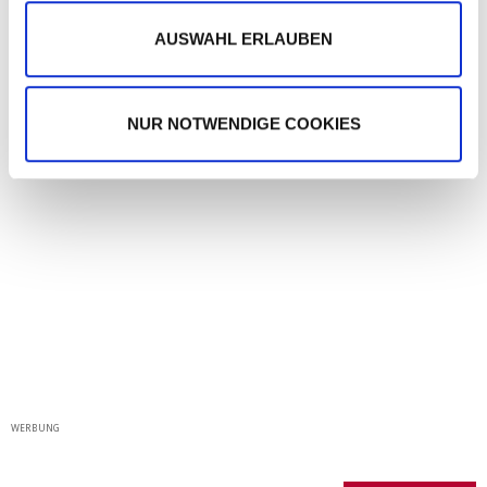
a
Foto: picture alliance / Tierpark Berlin / dpa
h
AUSWAHL ERLAUBEN
l
PANORAMA
NUR NOTWENDIGE COOKIES
WERBUNG