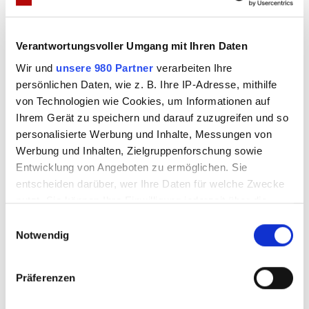
Kurt Kunkel (Sven Martinek) fasziniert Angela, sieht
er doch wie ein Filmstar aus. Ehemann Achim wird
Verantwortungsvoller Umgang mit Ihren Daten
zunehmend nervös und Angela hat nicht nur ein
Wir und
unsere 980 Partner
verarbeiten Ihre
mörderisches Rätsel zu lösen, sondern auch privat
persönlichen Daten, wie z. B. Ihre IP-Adresse, mithilfe
ein kniffliges Problem.
von Technologien wie Cookies, um Informationen auf
Ihrem Gerät zu speichern und darauf zuzugreifen und so
Anzeigen
personalisierte Werbung und Inhalte, Messungen von
Werbung und Inhalten, Zielgruppenforschung sowie
Entwicklung von Angeboten zu ermöglichen. Sie
entscheiden darüber, wer Ihre Daten für welche Zwecke
nutzt. Sie können Ihre Einwilligung jederzeit über die
Cookie-Erklärung oder durch Klicken auf das Privacy
E
Trigger Symbol ändern oder widerrufen
Notwendig
i
n
Erfahren Sie mehr darüber, wie Ihre persönlichen Daten
w
Präferenzen
verarbeitet werden, und legen Sie Ihre Präferenzen im
Die Krimi-Komödie „Miss Merkel“ entstand unter
i
Abschnitt Einzelheiten
fest.
l
der Regie von Torsten Wacker, die Kamera führte