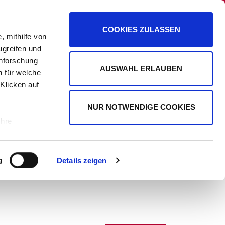
PANORAMA
PROMIPLANET EXKLUSIV
COOKIES ZULASSEN
, mithilfe von
ugreifen und
enforschung
AUSWAHL ERLAUBEN
n für welche
WERBUNG
 Klicken auf
NUR NOTWENDIGE COOKIES
Ihre
le Medien
g
Details zeigen
ir
, Werbung
ren Daten
ienste