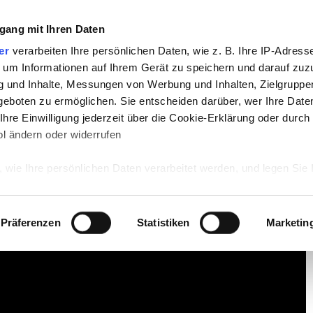
gang mit Ihren Daten
TV
STARS
RETRO
MUSIK
LEBEN
er
verarbeiten Ihre persönlichen Daten, wie z. B. Ihre IP-Adresse
 um Informationen auf Ihrem Gerät zu speichern und darauf zuz
g und Inhalte, Messungen von Werbung und Inhalten, Zielgrupp
überraschend verstorben
eboten zu ermöglichen. Sie entscheiden darüber, wer Ihre Date
hre Einwilligung jederzeit über die Cookie-Erklärung oder durch
raschend verstorben
l ändern oder widerrufen
 wie Ihre persönlichen Daten verarbeitet werden, und legen Sie 
 Einzelheiten
fest.
 Inhalte und Anzeigen zu personalisieren, Funktionen für sozia
Präferenzen
Statistiken
Marketin
e Zugriffe auf unsere Website zu analysieren. Außerdem geben w
rwendung unserer Website an unsere Partner für soziale Medien
re Partner führen diese Informationen möglicherweise mit weite
ereitgestellt haben oder die sie im Rahmen Ihrer Nutzung der D