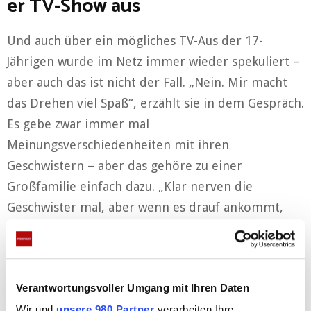
er TV-Show aus
Und auch über ein mögliches TV-Aus der 17-
Jährigen wurde im Netz immer wieder spekuliert –
aber auch das ist nicht der Fall. „Nein. Mir macht
das Drehen viel Spaß“, erzählt sie in dem Gespräch.
Es gebe zwar immer mal
Meinungsverschiedenheiten mit ihren
Geschwistern – aber das gehöre zu einer
Großfamilie einfach dazu. „Klar nerven die
Geschwister mal, aber wenn es drauf ankommt,
sind wir alle füreinander da und eine Familie. Ich
könnte mir ein Leben ohne meine Familie und
meine Geschwister nicht vorstellen“, so Estefania
Verantwortungsvoller Umgang mit Ihren Daten
Wollny.
Wir und
unsere 980 Partner
verarbeiten Ihre