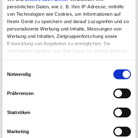
Anzeigen
persönlichen Daten, wie z. B. Ihre IP-Adresse, mithilfe
von Technologien wie Cookies, um Informationen auf
Ihrem Gerät zu speichern und darauf zuzugreifen und so
personalisierte Werbung und Inhalte, Messungen von
Werbung und Inhalten, Zielgruppenforschung sowie
Entwicklung von Angeboten zu ermöglichen. Sie
entscheiden darüber, wer Ihre Daten für welche Zwecke
nutzt. Sie können Ihre Einwilligung jederzeit über die
Cookie-Erklärung oder durch Klicken auf das Privacy
E
Trigger Symbol ändern oder widerrufen
Notwendig
i
n
Erfahren Sie mehr darüber, wie Ihre persönlichen Daten
w
Präferenzen
verarbeitet werden, und legen Sie Ihre Präferenzen im
i
Abschnitt Einzelheiten
fest.
l
l
Statistiken
Wir verwenden Cookies, um Inhalte und Anzeigen zu
i
personalisieren, Funktionen für soziale Medien anbieten
g
Marketing
zu können und die Zugriffe auf unsere Website zu
u