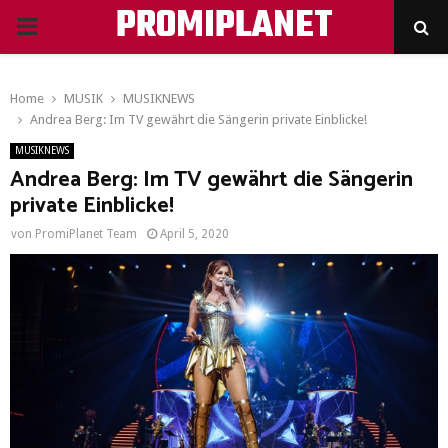
PROMIPLANET
PRIMARY
MENU
Home
MUSIK
MUSIKNEWS
Andrea Berg: Im TV gewährt die Sängerin private Einblicke!
MUSIKNEWS
Andrea Berg: Im TV gewährt die Sängerin
private Einblicke!
von
PromiPlanet Team
April 5, 2020