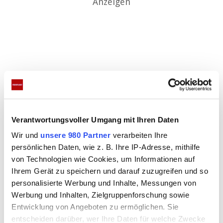
Anzeigen
Am 15. Februar 2020 spielte Andrea Berg in der
Verantwortungsvoller Umgang mit Ihren Daten
Wiener Stadthalle ein großes Konzert im Rahmen
Wir und
unsere 980 Partner
verarbeiten Ihre
ihrer „Mosaik-Tour“. Mehr als 15.000 begeisterte
persönlichen Daten, wie z. B. Ihre IP-Adresse, mithilfe
von Technologien wie Cookies, um Informationen auf
Fans feierten an diesem musikalischen Abend ihre
Ihrem Gerät zu speichern und darauf zuzugreifen und so
größten Hits. Nun bietet das ZDF allen Fans an, die
personalisierte Werbung und Inhalte, Messungen von
die Tour aufgrund des Corona-Virus verpasst
Werbung und Inhalten, Zielgruppenforschung sowie
haben, in den Genuss dieses exklusiven
Entwicklung von Angeboten zu ermöglichen. Sie
entscheiden darüber, wer Ihre Daten für welche Zwecke
Konzerthighlights zu kommen.