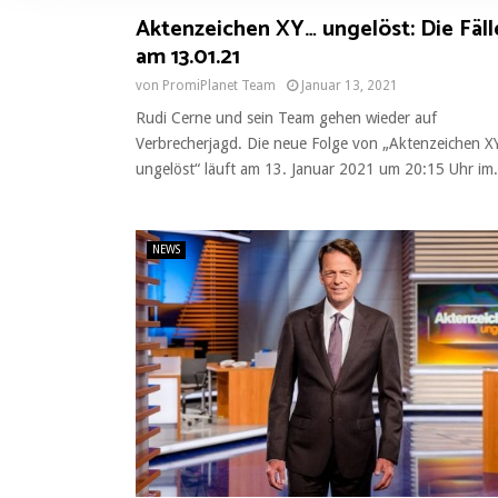
l
Aktenzeichen XY… ungelöst: Die Fäll
i
am 13.01.21
g
u
von
PromiPlanet Team
Januar 13, 2021
n
Rudi Cerne und sein Team gehen wieder auf
g
Verbrecherjagd. Die neue Folge von „Aktenzeichen 
s
ungelöst“ läuft am 13. Januar 2021 um 20:15 Uhr im.
a
u
s
NEWS
w
a
h
l