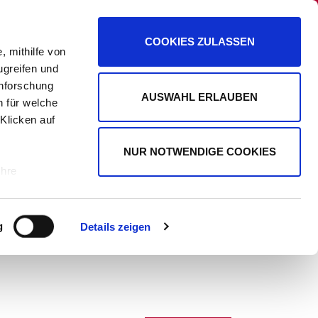
PANORAMA
PROMIPLANET EXKLUSIV
COOKIES ZULASSEN
, mithilfe von
ugreifen und
enforschung
AUSWAHL ERLAUBEN
n für welche
WERBUNG
 Klicken auf
NUR NOTWENDIGE COOKIES
Ihre
le Medien
g
Details zeigen
ir
, Werbung
ren Daten
ienste