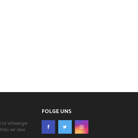
FOLGE UNS
i ist schwanger
chten wir über